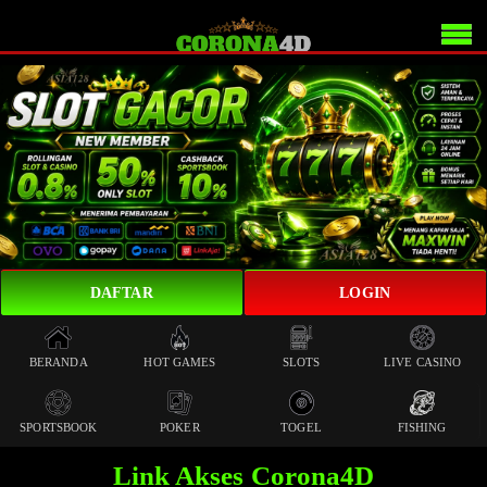
Tentang Kami
Author
Panduan Bermain
F.A.Q
DAFTAR
LOGIN
BERANDA
HOT GAMES
SLOTS
LIVE CASINO
SPORTSBOOK
POKER
TOGEL
FISHING
Link Akses Corona4D