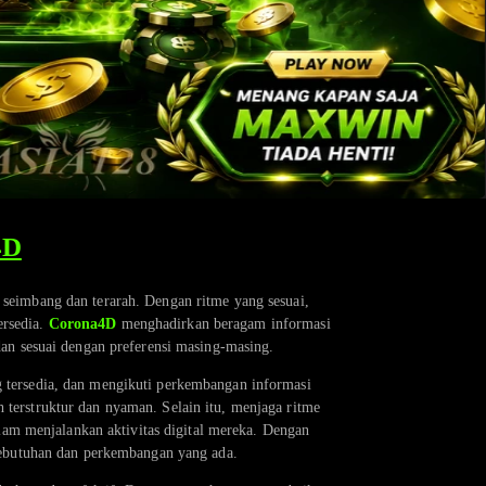
4D
seimbang dan terarah. Dengan ritme yang sesuai,
ersedia.
Corona4D
menghadirkan beragam informasi
dan sesuai dengan preferensi masing-masing.
 tersedia, dan mengikuti perkembangan informasi
terstruktur dan nyaman. Selain itu, menjaga ritme
am menjalankan aktivitas digital mereka. Dengan
kebutuhan dan perkembangan yang ada.