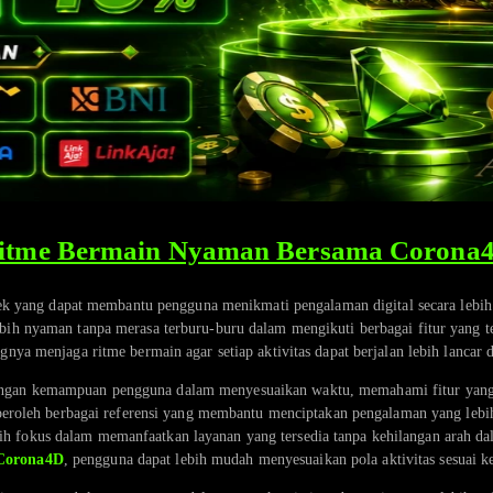
itme Bermain Nyaman Bersama Corona
k yang dapat membantu pengguna menikmati pengalaman digital secara lebih 
bih nyaman tanpa merasa terburu-buru dalam mengikuti berbagai fitur yang t
a menjaga ritme bermain agar setiap aktivitas dapat berjalan lebih lancar 
dengan kemampuan pengguna dalam menyesuaikan waktu, memahami fitur yang
roleh berbagai referensi yang membantu menciptakan pengalaman yang lebih 
 fokus dalam memanfaatkan layanan yang tersedia tanpa kehilangan arah dal
Corona4D
, pengguna dapat lebih mudah menyesuaikan pola aktivitas sesuai 